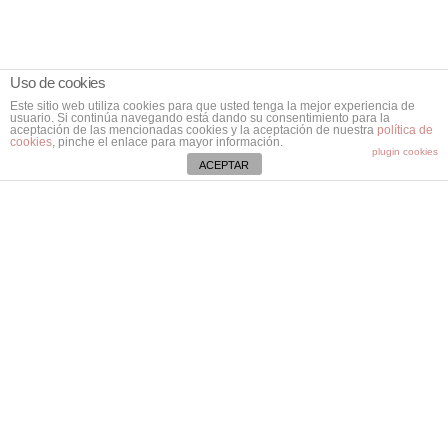
Uso de cookies
Este sitio web utiliza cookies para que usted tenga la mejor experiencia de
usuario. Si continúa navegando está dando su consentimiento para la
aceptación de las mencionadas cookies y la aceptación de nuestra
política de
cookies
, pinche el enlace para mayor información.
plugin cookies
ACEPTAR
Contacta
Ctra. Vieja de Bunyola, Km. 8,2.
07141 Marratxí. Mallorca.
Illes Balears
971 796 282
aspacebaleares@aspaceib.org
Colabora