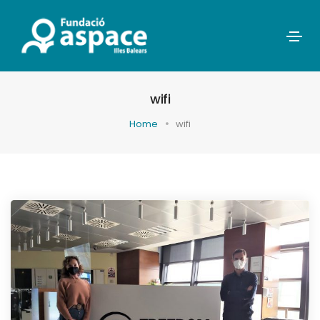
wifi
Home
wifi