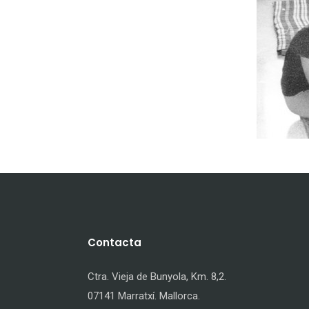
Contacta
Ctra. Vieja de Bunyola, Km. 8,2.
07141 Marratxí. Mallorca.