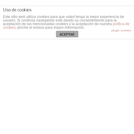
Uso de cookies
Este sitio web utiliza cookies para que usted tenga la mejor experiencia de
usuario. Si continúa navegando está dando su consentimiento para la
aceptación de las mencionadas cookies y la aceptación de nuestra
política de
cookies
, pinche el enlace para mayor información.
plugin cookies
ACEPTAR
Contacta
Ctra. Vieja de Bunyola, Km. 8,2.
07141 Marratxí. Mallorca.
Illes Balears
971 796 282
aspacebaleares@aspaceib.org
Colabora
Socios Aspace