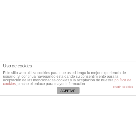
Uso de cookies
Este sitio web utiliza cookies para que usted tenga la mejor experiencia de
usuario. Si continúa navegando está dando su consentimiento para la
aceptación de las mencionadas cookies y la aceptación de nuestra
política de
cookies
, pinche el enlace para mayor información.
plugin cookies
ACEPTAR
Contacta
Ctra. Vieja de Bunyola, Km. 8,2.
07141 Marratxí. Mallorca.
Illes Balears