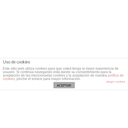
Uso de cookies
Este sitio web utiliza cookies para que usted tenga la mejor experiencia de
usuario. Si continúa navegando está dando su consentimiento para la
aceptación de las mencionadas cookies y la aceptación de nuestra
política de
cookies
, pinche el enlace para mayor información.
plugin cookies
ACEPTAR
Contacta
Ctra. Vieja de Bunyola, Km. 8,2.
07141 Marratxí. Mallorca.
Illes Balears