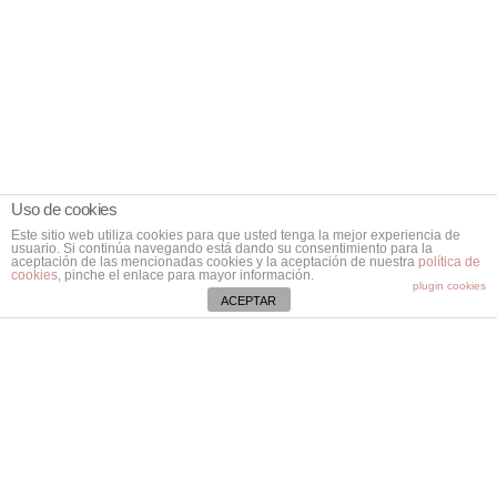
Uso de cookies
Este sitio web utiliza cookies para que usted tenga la mejor experiencia de
usuario. Si continúa navegando está dando su consentimiento para la
aceptación de las mencionadas cookies y la aceptación de nuestra
política de
cookies
, pinche el enlace para mayor información.
plugin cookies
ACEPTAR
Contacta
Ctra. Vieja de Bunyola, Km. 8,2.
07141 Marratxí. Mallorca.
Illes Balears
971 796 282