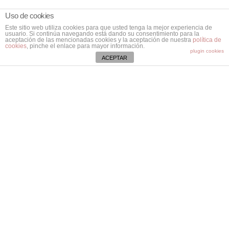
Uso de cookies
Este sitio web utiliza cookies para que usted tenga la mejor experiencia de
usuario. Si continúa navegando está dando su consentimiento para la
aceptación de las mencionadas cookies y la aceptación de nuestra
política de
cookies
, pinche el enlace para mayor información.
plugin cookies
ACEPTAR
Contacta
Ctra. Vieja de Bunyola, Km. 8,2.
07141 Marratxí. Mallorca.
Illes Balears
971 796 282
aspacebaleares@aspaceib.org
Colabora
Socios Aspace
Amigos Aspace