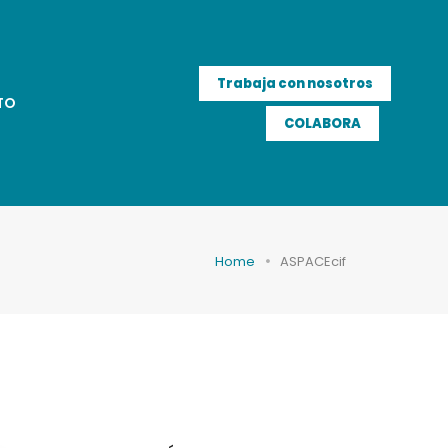
Trabaja con nosotros
TO
COLABORA
Home
ASPACEcif