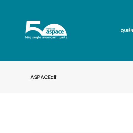
QUIÉ
ASPACEcif