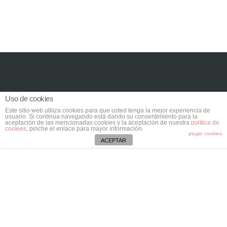
Contacta
Uso de cookies
Este sitio web utiliza cookies para que usted tenga la mejor experiencia de
Ctra. Vieja de Bunyola, Km. 8,2.
usuario. Si continúa navegando está dando su consentimiento para la
aceptación de las mencionadas cookies y la aceptación de nuestra
política de
07141 Marratxí. Mallorca.
cookies
, pinche el enlace para mayor información.
plugin cookies
ACEPTAR
Illes Balears
971 796 282
aspacebaleares@aspaceib.org
Colabora