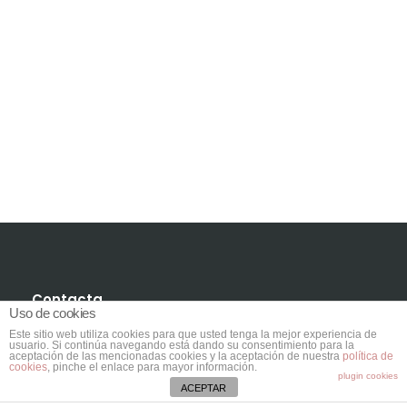
Contacta
Uso de cookies
Ctra. Vieja de Bunyola, Km. 8,2.
Este sitio web utiliza cookies para que usted tenga la mejor experiencia de
usuario. Si continúa navegando está dando su consentimiento para la
aceptación de las mencionadas cookies y la aceptación de nuestra
política de
07141 Marratxí. Mallorca.
cookies
, pinche el enlace para mayor información.
plugin cookies
Illes Balears
ACEPTAR