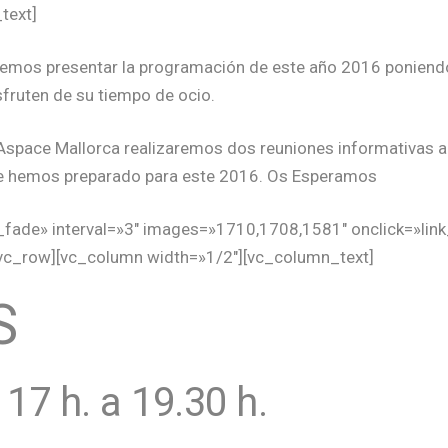
text]
ÉNES SOMOS
QUÉ HACEMOS
ACTUALIDAD
CONTA
emos presentar la programación de este año 2016 poniendo 
isfruten de su tiempo de ocio.
Aspace Mallorca realizaremos dos reuniones informativas a la
e hemos preparado para este 2016. Os Esperamos
er_fade» interval=»3″ images=»1710,1708,1581″ onclick=»li
vc_row][vc_column width=»1/2″][vc_column_text]
S
17 h. a 19.30 h.