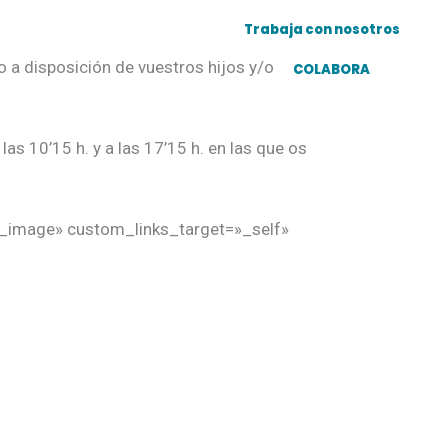
Trabaja con nosotros
CTO
a disposición de vuestros hijos y/o
COLABORA
s 10’15 h. y a las 17’15 h. en las que os
nk_image» custom_links_target=»_self»