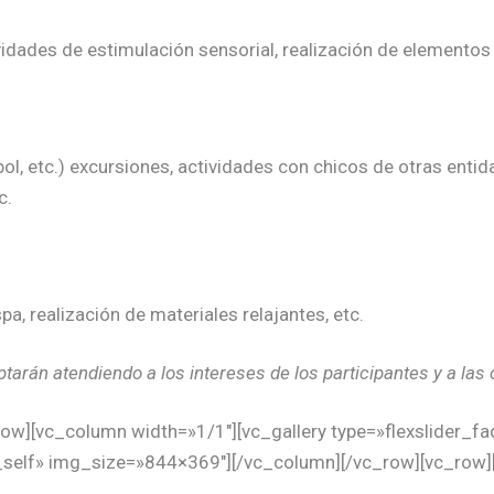
idades de estimulación sensorial, realización de elementos 
bol, etc.) excursiones, actividades con chicos de otras enti
c.
pa, realización de materiales relajantes, etc.
tarán atendiendo a los intereses de los participantes y a la
ow][vc_column width=»1/1″][vc_gallery type=»flexslider_f
_self» img_size=»844×369″][/vc_column][/vc_row][vc_row]