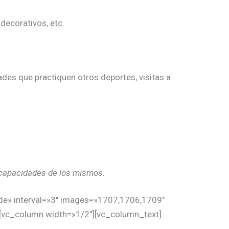
decorativos, etc.
dades que practiquen otros deportes, visitas a
s capacidades de los mismos.
ade» interval=»3″ images=»1707,1706,1709″
[vc_column width=»1/2″][vc_column_text]